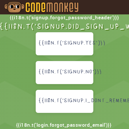
{{i18n.t('signup.forgot_password_header')}}
{{I18N.T('SIGNUP.DID_SIGN_UP_
{{I18N.T('SIGNUP.YES')}}
{{I18N.T('SIGNUP.NO')}}
{{I18N.T('SIGNUP.I_DONT_REMEMB
{{i18n.t('login.forgot_password_email')}}