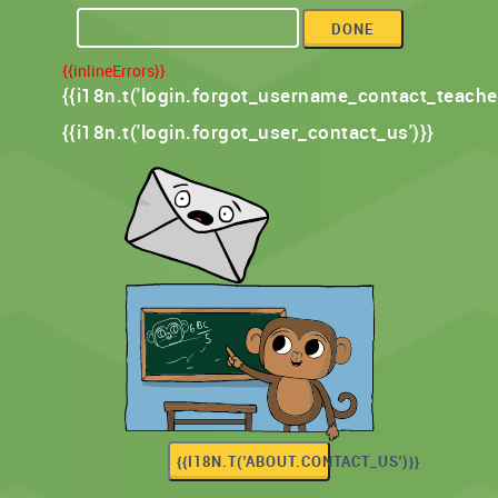
DONE
{{inlineErrors}}
{{i18n.t('login.forgot_username_contact_teacher
{{i18n.t('login.forgot_user_contact_us')}}
{{I18N.T('ABOUT.CONTACT_US')}}