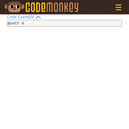
Code Example
@setY 0